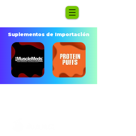
Suplementos de Importación
Contacto
Políticas
contacto@nubimex.com
Aviso de privacidad
55 8848 9819
Términos y condiciones
55 9729 6399