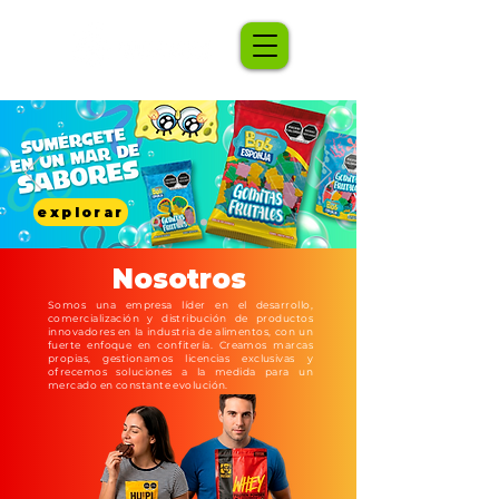
explorar
Nosotros
Somos una empresa líder en el desarrollo,
comercialización y distribución de productos
innovadores en la industria de alimentos, con un
fuerte enfoque en confitería. Creamos marcas
propias, gestionamos licencias exclusivas y
ofrecemos soluciones a la medida para un
mercado en constante evolución.